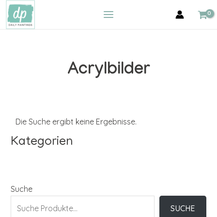
Zum
MAIN
Inhalt
MENU
springen
Acrylbilder
Die Suche ergibt keine Ergebnisse.
Kategorien
Suche
SUCHE