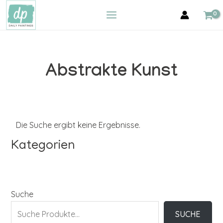
Zum
MAIN
Inhalt
MENU
springen
Abstrakte Kunst
Die Suche ergibt keine Ergebnisse.
Kategorien
Suche
SUCHE