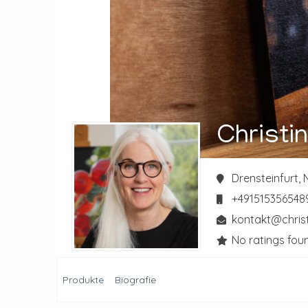
Christi
Drensteinfurt,
+491515356548
kontakt@christ
No ratings foun
Produkte
Biografie