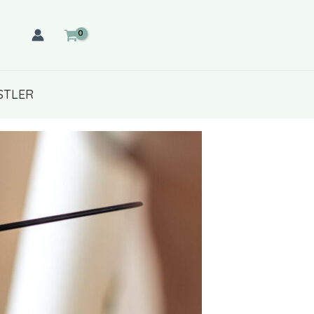
STLER