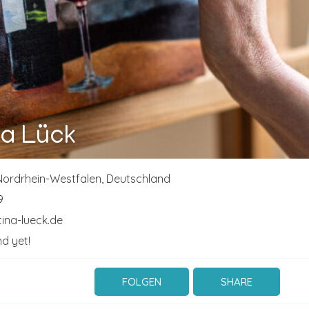
na Lück
Nordrhein-Westfalen,
Deutschland
9
ina-lueck.de
d yet!
FOLGEN
SHARE