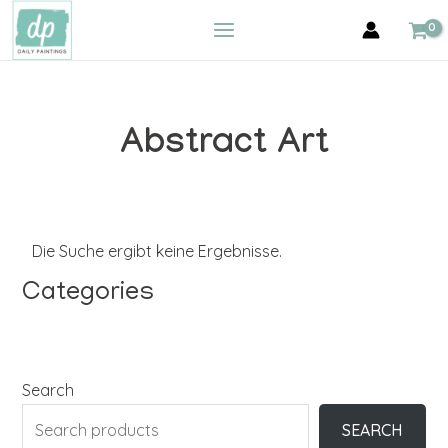
Zum
MAIN
Inhalt
MENU
springen
Abstract Art
Die Suche ergibt keine Ergebnisse.
Categories
Search
SEARCH