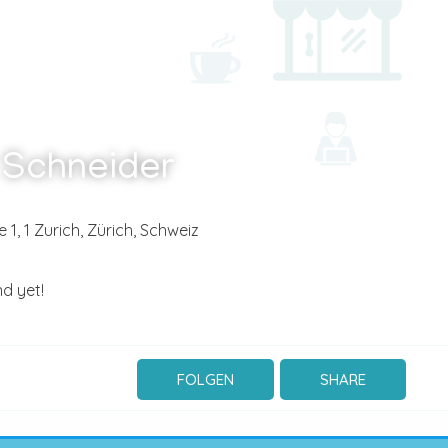
 Schneider
 1, 1
Zurich,
Zürich,
Schweiz
d yet!
FOLGEN
SHARE