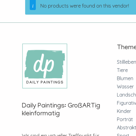
No products were found on this vendor!
Them
Stilllebe
Tiere
Blumen
Wasser
Landsch
Figurati
Daily Paintings: GroßARTig
Kinder
kleinformatig
Porträt
Abstrakt
Sport
Wir sind ein virtueller Treffpunkt für