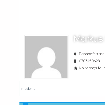
Markus
Bahnhofstrasse
0303450628
No ratings foun
Produkte