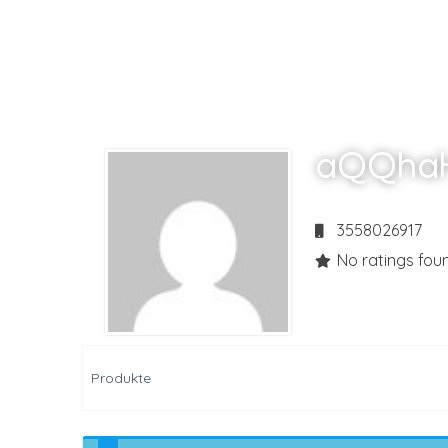
aQQha
3558026917
No ratings foun
Produkte