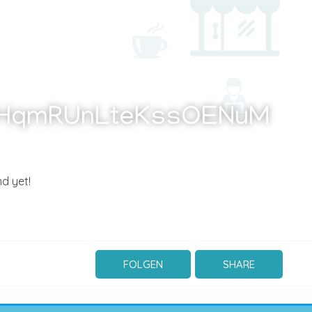
HqmRUnLteKssOENuM
d yet!
FOLGEN
SHARE