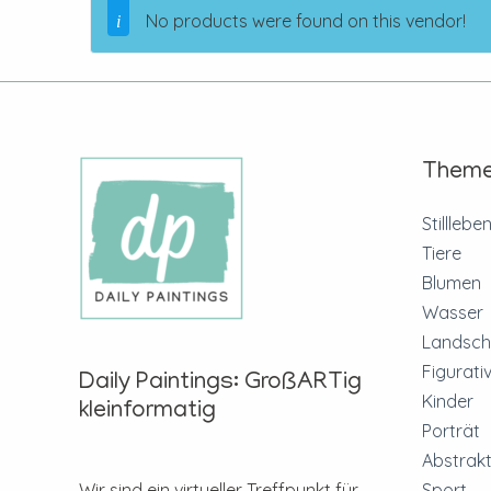
No products were found on this vendor!
Them
Stilllebe
Tiere
Blumen
Wasser
Landsch
Figurati
Daily Paintings: GroßARTig
Kinder
kleinformatig
Porträt
Abstrakt
Sport
Wir sind ein virtueller Treffpunkt für