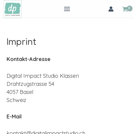
Zum
MAIN
Inhalt
MENU
springen
Imprint
Kontakt-Adresse
Digital Impact Studio Klassen
Drahtzugstrasse 54
4057 Basel
Schweiz
E-Mail
kontakt@digitalimpactstudio.ch