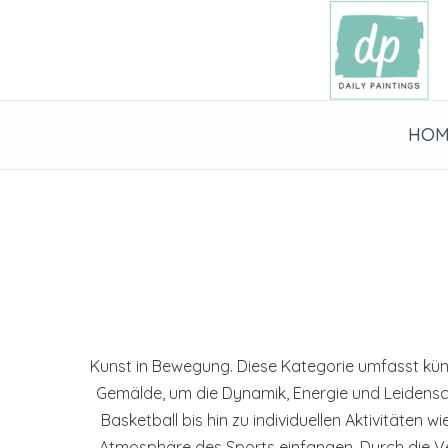
Zum
Inhalt
springen
HOM
Kunst in Bewegung. Diese Kategorie umfasst künst
Gemälde, um die Dynamik, Energie und Leidensch
Basketball bis hin zu individuellen Aktivitäten
Atmosphäre des Sports einfangen. Durch die Ve