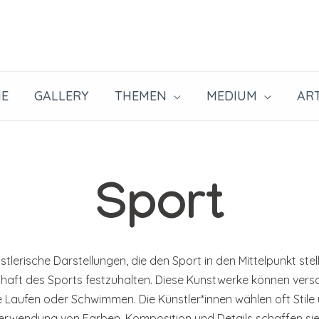
E
GALLERY
THEMEN
MEDIUM
ART
Sport
lerische Darstellungen, die den Sport in den Mittelpunkt stel
aft des Sports festzuhalten. Diese Kunstwerke können versc
 wie Laufen oder Schwimmen. Die Künstler*innen wählen oft Sti
rwendung von Farben, Komposition und Details schaffen sie 